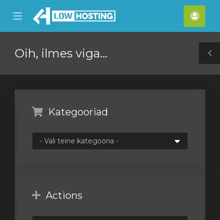
se
Mobile
Kont
ile
Menu
nu
Oih, ilmes viga…
T
S
Kategooriad
Actions