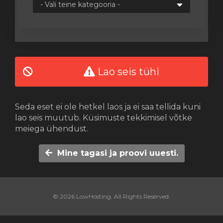
vi
Lao seis tühi
Seda eset ei ole hetkel laos ja ei saa tellida kuni
lao seis muutub. Küsimuste tekkimisel võtke
meiega ühendust.
Mine tagasi ja proovi uuesti.
© 2026 LowHosting. All Rights Reserved.