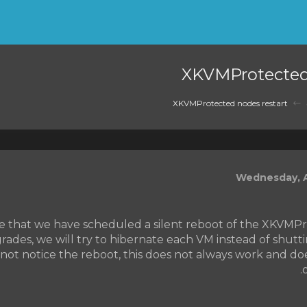
XKVMProtected 
XKVMProtected nodes restart
Wednesday, A
 that we have scheduled a silent reboot of the XKVMP
ades, we will try to hibernate each VM instead of shut
not notice the reboot, this does not always work and do