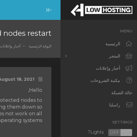
Minimize
Menu
nodes restart
MENU
الرئيسية
البوابة الرئيسية
أخبار وإعلانات
المتجر
تصفح الكل
أخبار وإعلانات
ugust 18, 2021
RKVMPROTECTED
مكتبة الشروحات
Hello,
IKVMPROTECTED
حالة الشبكة
rotected nodes to
XKVMPROTECTED
راسلنا
ting them down so
es not work on all
OPENVZ VPS
operating systems.
SETTINGS
Protected Web Hosting
Lights?
OFF