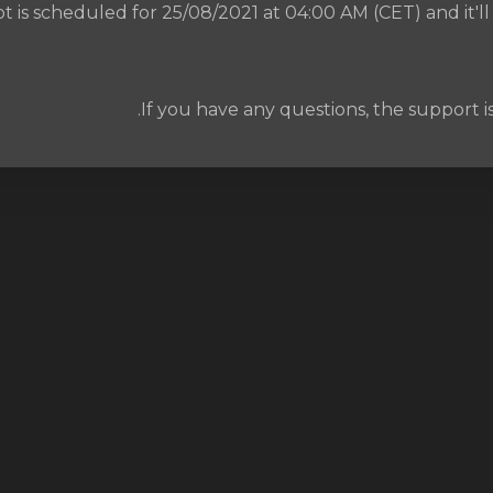
 is scheduled for 25/08/2021 at 04:00 AM (CET) and it'll 
If you have any questions, the support is