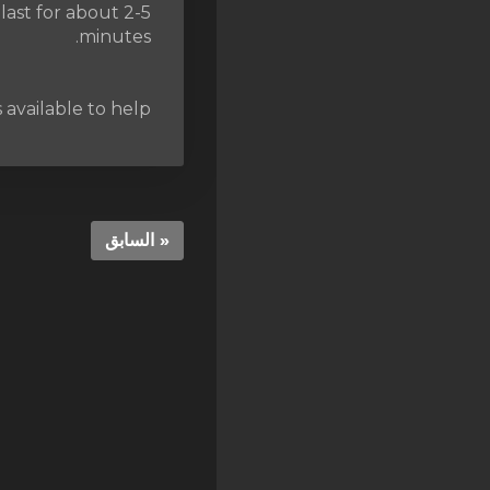
last for about 2-5
SSL Certificates
minutes.
Minecraft
Counter Strike: GO
 available to help.
Terraria Server
RKVMPROTECTED USA
Hytale
« السابق