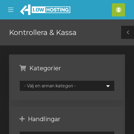
se
Mobile
Kont
ile
Menu
nu
Kontrollera & Kassa
T
S
Kategorier
Handlingar