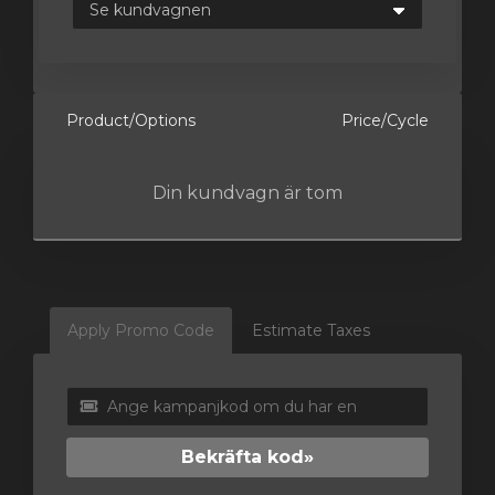
gnen
Product/Options
Price/Cycle
Din kundvagn är tom
Apply Promo Code
Estimate Taxes
Bekräfta kod»