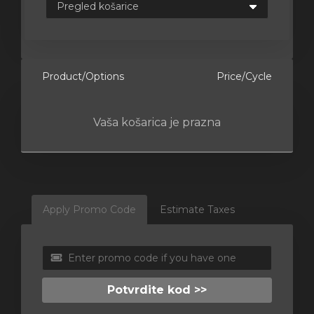
e
Product/Options
Price/Cycle
Vaša košarica je prazna
Apply Promo Code
Estimate Taxes
Potvrdite kod >>