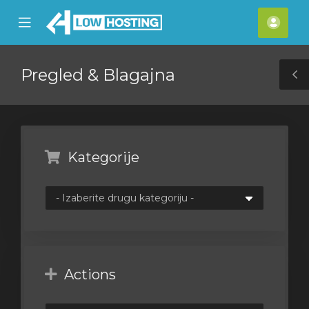
se
Mobile
Raču
ile
Menu
nu
Pregled & Blagajna
T
S
Kategorije
Actions