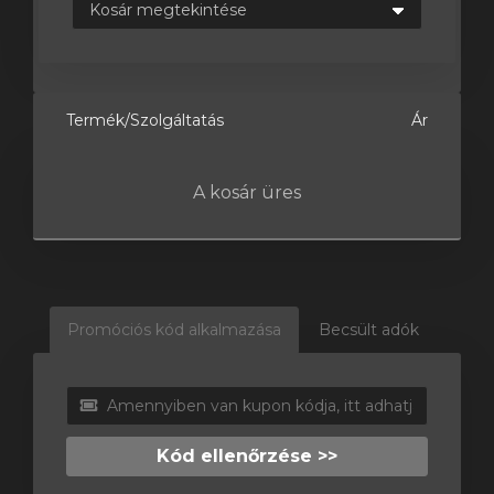
intése
Termék/Szolgáltatás
Ár
A kosár üres
Promóciós kód alkalmazása
Becsült adók
Kód ellenőrzése >>