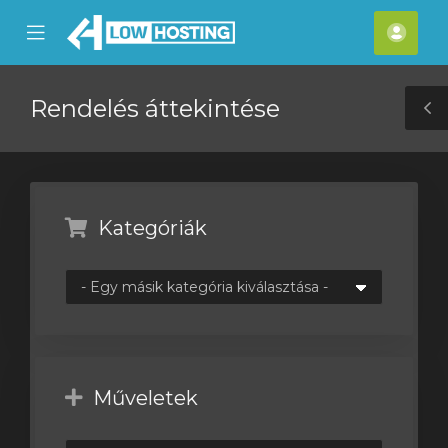
se
Mobile
Fiók
ile
Menu
nu
Rendelés áttekintése
T
S
Kategóriák
Műveletek