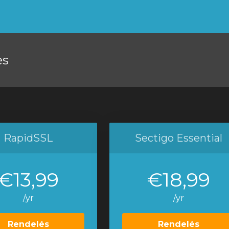
es
RapidSSL
Sectigo Essential
€13,99
€18,99
/yr
/yr
Rendelés
Rendelés