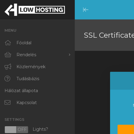
Minimize
Menu
MENU
SSL Certificat
Főoldal
Rendelés
Minden
Közlemények
RKVMPROTECTED
Tudásbázis
Hálózat állapota
IKVMPROTECTED
XKVMPROTECTED
Kapcsolat
OPENVZ VPS
SETTINGS
Protected Web Hosting
Lights?
N
OFF