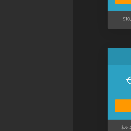
SSL Certificates
Minecraft
$10
Counter Strike: GO
Terraria Server
RKVMPROTECTED USA
Hytale
$250