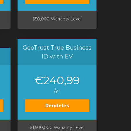
$50,000 Warranty Level
GeoTrust True Business
ID with EV
€240,99
/yr
Rendelés
$1,500,000 Warranty Level