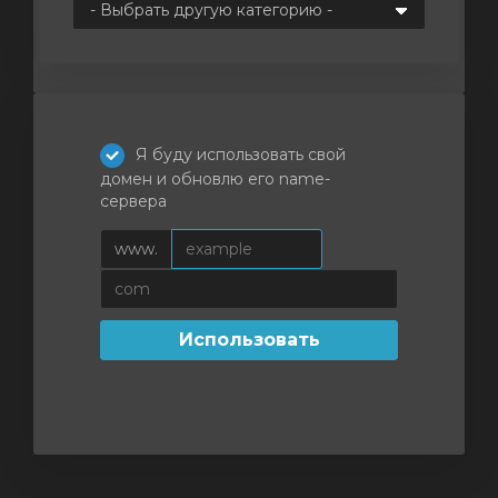
отр
ы
Я буду использовать свой
домен и обновлю его name-
сервера
www.
Использовать