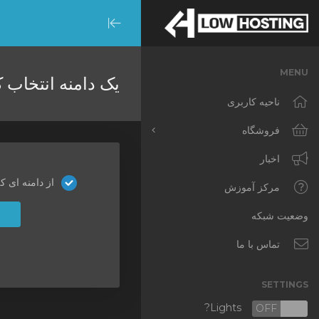
Minimize
Menu
MENU
یک دامنه انتخاب...
ناحیه کاربری
فروشگاه
اخبار
مشاهده همه
از دامنه ای ک
RKVMPROTECTED
مرکز آموزش
IKVMPROTECTED
وضعیت شبکه
XKVMPROTECTED
تماس با ما
OPENVZ VPS
SETTINGS
Protected Web Hosting
Lights?
OFF