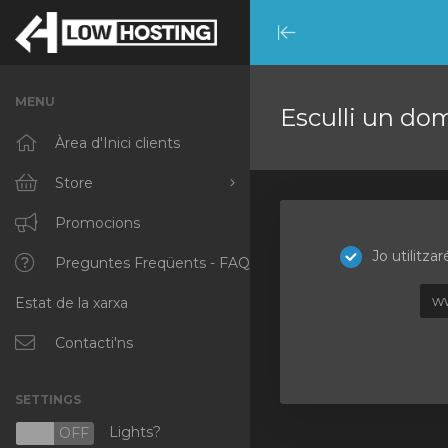
Minimize
Menu
MENU
Esculli un domi
Àrea d'Inici clients
Store
Browse All
Promocions
Jo utilitza
RKVMPROTECTED
Preguntes Freqüents - FAQ
w
Estat de la xarxa
IKVMPROTECTED
XKVMPROTECTED
Contacti'ns
OPENVZ VPS
SETTINGS
Protected Web Hosting
Lights?
N
OFF