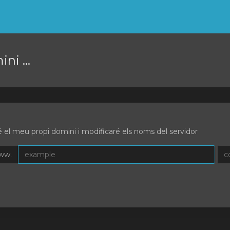
ni ...
ré el meu propi domini i modificaré els noms del servidor
ww.