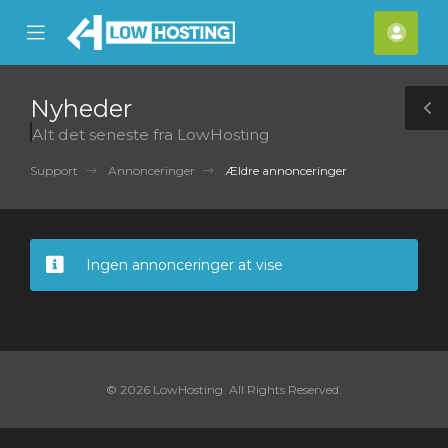
se
Mobile
Kont
ile
Menu
nu
Nyheder
T
Alt det seneste fra LowHosting
S
Support
Annonceringer
Ældre annonceringer
Ingen annonceringer at vise
© 2026 LowHosting. All Rights Reserved.