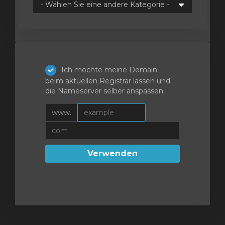
orb
n
Ich möchte meine Domain
beim aktuellen Registrar lassen und
die Nameserver selber anspassen.
www.
Verwenden