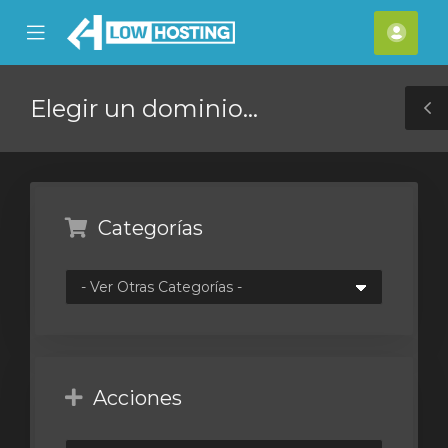
se
Mobile
Cuen
ile
Menu
nu
Elegir un dominio...
T
S
Categorías
Acciones