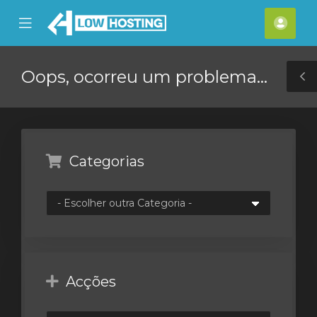
se
Mobile
Cont
ile
Menu
nu
Oops, ocorreu um problema...
T
S
Categorias
Acções