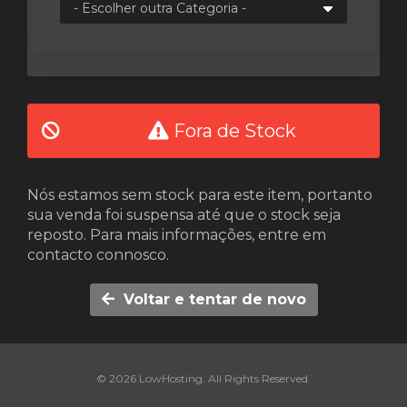
o
Fora de Stock
Nós estamos sem stock para este item, portanto
sua venda foi suspensa até que o stock seja
reposto. Para mais informações, entre em
contacto connosco.
Voltar e tentar de novo
© 2026 LowHosting. All Rights Reserved.