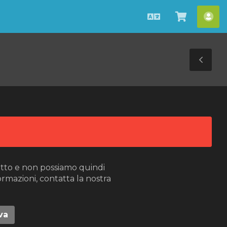
Italiano
Visualiz
Acc
Carrello
Tog
Sid
tto e non possiamo quindi
ormazioni, contatta la nostra
va