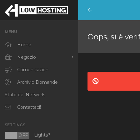
Minimize
Menu
MENU
Oops, si è veri
Home
Negozio
Sfoglia tutto
Comunicazioni
RKVMPROTECTED
Archivio Domande
Stato del Network
IKVMPROTECTED
XKVMPROTECTED
Contattaci!
OPENVZ VPS
SETTINGS
Protected Web Hosting
Lights?
N
OFF