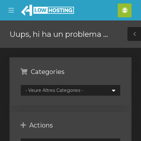
se
Mobile
Com
ile
Menu
nu
Uups, hi ha un problema ...
T
S
Categories
Actions