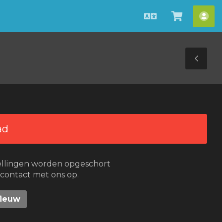
Nederlands
Winkel
Acc
bekijken
Tog
Sid
ad
ellingen worden opgeschort
 contact met ons op.
nieuw