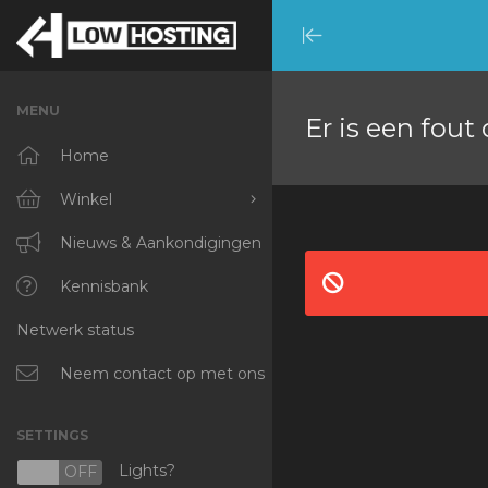
Minimize
Menu
MENU
Er is een fout
Home
Winkel
Blader door alles
Nieuws & Aankondigingen
RKVMPROTECTED
Kennisbank
Netwerk status
IKVMPROTECTED
XKVMPROTECTED
Neem contact op met ons
OPENVZ VPS
SETTINGS
Protected Web Hosting
Lights?
N
OFF