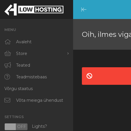
Minimize
Menu
MENU
Oih, ilmes vig
Avaleht
Store
Browse All
Teated
RKVMPROTECTED
Teadmistebaas
Võrgu staatus
IKVMPROTECTED
XKVMPROTECTED
Võta meiega ühendust
OPENVZ VPS
SETTINGS
Protected Web Hosting
Lights?
N
OFF