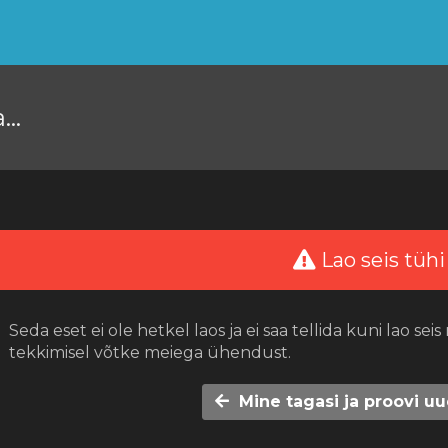
a…
Lao seis tühi
Seda eset ei ole hetkel laos ja ei saa tellida kuni lao s
tekkimisel võtke meiega ühendust.
Mine tagasi ja proovi uue