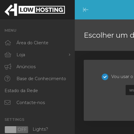
Minimize
Menu
MENU
Escolher um d
Área do Cliente
Loja
Procurar Todos
Anúncios
Vou usar o
RKVMPROTECTED
Base de Conhecimento
w
Estado da Rede
IKVMPROTECTED
XKVMPROTECTED
Contacte-nos
OPENVZ VPS
SETTINGS
Protected Web Hosting
Lights?
N
OFF