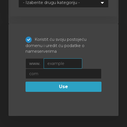
e
Koristit ću svoju postojeću
domenu i uredit ću podatke o
nameserverima
www.
Use