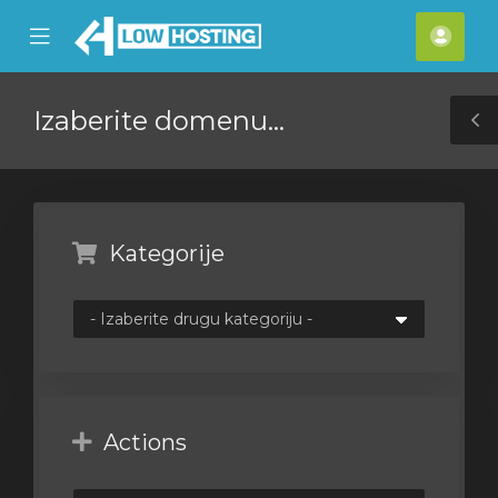
se
Mobile
Raču
ile
Menu
nu
Izaberite domenu...
T
S
Kategorije
Actions