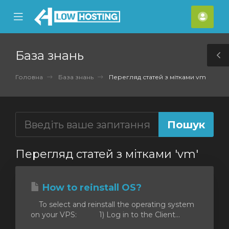
se
Mobile
Акка
ile
Menu
nu
База знань
T
S
Головна
База знань
Перегляд статей з мітками vm
Перегляд статей з мітками 'vm'
How to reinstall OS?
To select and reinstall the operating system
on your VPS: 1) Log in to the Client...