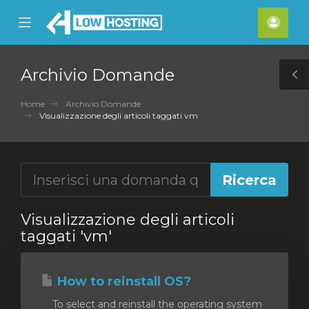
se
Mobile
Acco
ile
Menu
nu
Archivio Domande
T
S
Home
Archivio Domande
Visualizzazione degli articoli taggati vm
Visualizzazione degli articoli
taggati 'vm'
How to reinstall OS?
To select and reinstall the operating system