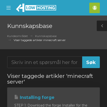
se
Mobile
Kont
ile
Menu
nu
Kunnskapsbase
T
S
Kundeområdet
Kunnskapsbase
Viser taggede artikler minecraft server
Viser taggede artikler 'minecraft
server'
Installing forge
STEP 1: Download the forge Installer for the