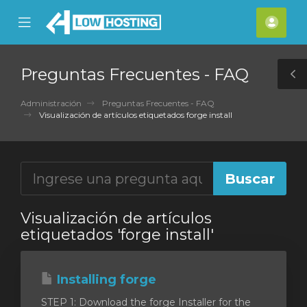
se
Mobile
Cuen
ile
Menu
nu
Preguntas Frecuentes - FAQ
T
S
Administración
Preguntas Frecuentes - FAQ
Visualización de artículos etiquetados forge install
Visualización de artículos
etiquetados 'forge install'
Installing forge
STEP 1: Download the forge Installer for the