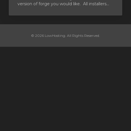
version of forge you would like. All installers...
© 2026 LowHosting. All Rights Reserved.