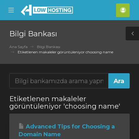
se
Mobile
Hes
ile
Menu
nu
Bilgi Bankası
T
S
Ana Sayfa
Bilgi Bankası
Etiketlenen makaleler görüntüleniyor choosing name
Etiketlenen makaleler
görüntüleniyor 'choosing name'
Advanced Tips for Choosing a
Domain Name