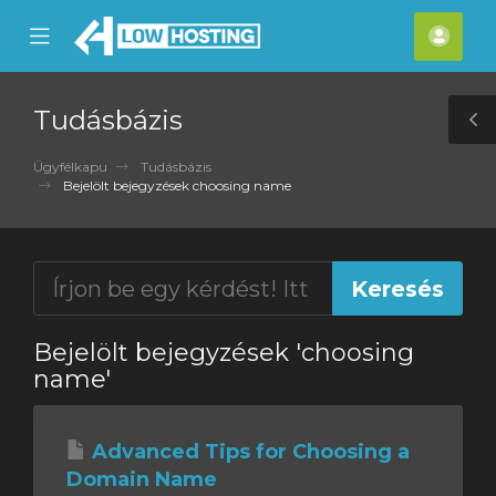
se
Mobile
Fiók
ile
Menu
nu
Tudásbázis
T
S
Ügyfélkapu
Tudásbázis
Bejelölt bejegyzések choosing name
Bejelölt bejegyzések 'choosing
name'
Advanced Tips for Choosing a
Domain Name