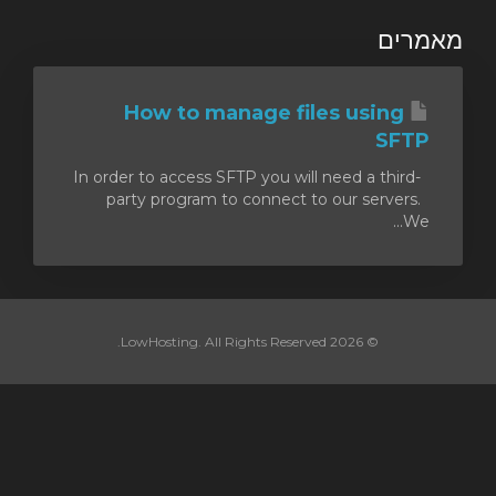
מאמרים
How to manage files using
SFTP
In order to access SFTP you will need a third-
party program to connect to our servers.
We...
© 2026 LowHosting. All Rights Reserved.